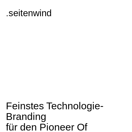
.
s
e
i
t
e
n
w
i
n
d
Feinstes Technologie-
Branding
für den Pioneer Of